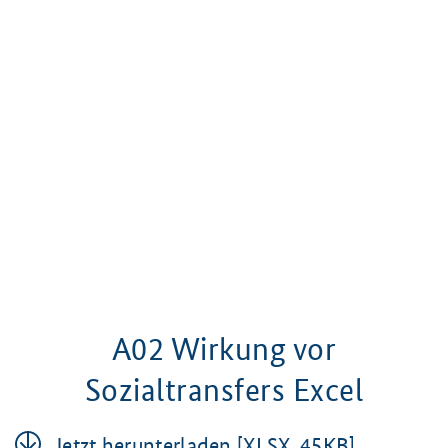
A02 Wirkung vor
Sozialtransfers Excel
Jetzt her­un­ter­la­den [XLSX, 45KB]