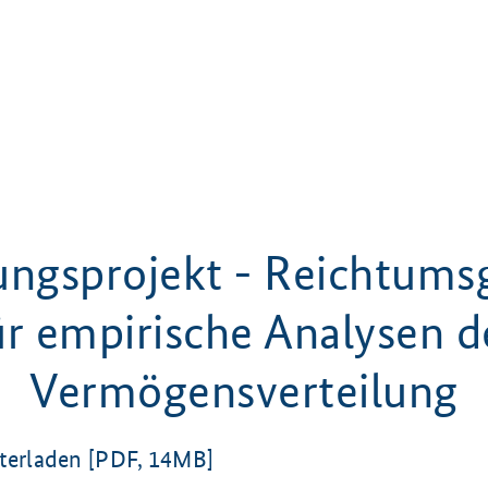
ungsprojekt - Reichtums
ür empirische Analysen d
Vermögensverteilung
n­ter­la­den [PDF, 14MB]