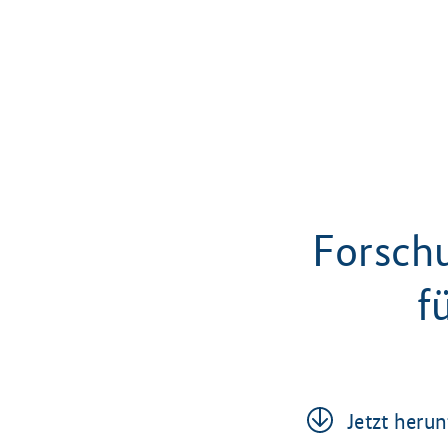
Forsch
f
Jetzt her­u